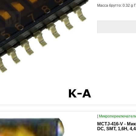
Масса брутто: 0.32 g Г
[
Микропереключатели
MCTJ-416-V - Мик
DC, SMT, 1,6Н, 4,