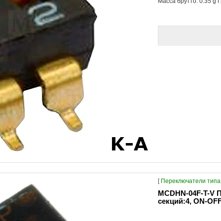
Масса брутто: 0.35 g Г
[
Переключатели типа 
MCDHN-04F-T-V П
секций:4, ON-OFF