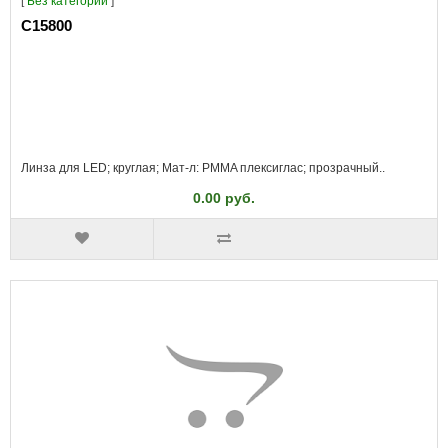
[
Без категории
]
C15800
Линза для LED; круглая; Мат-л: PMMA плексиглас; прозрачный..
0.00 руб.