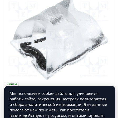
[
Линзы
]
CA10823 Линза для LED, прямоугольная, Мат-л: PMMA
Мы используем cookie-файлы для улучшения
плексиглас, прозрачный
работы сайта, сохранения настроек пользователя
и сбора аналитической информации. Эти данные
помогают нам понимать, как посетители
взаимодействуют с ресурсом, и оптимизировать