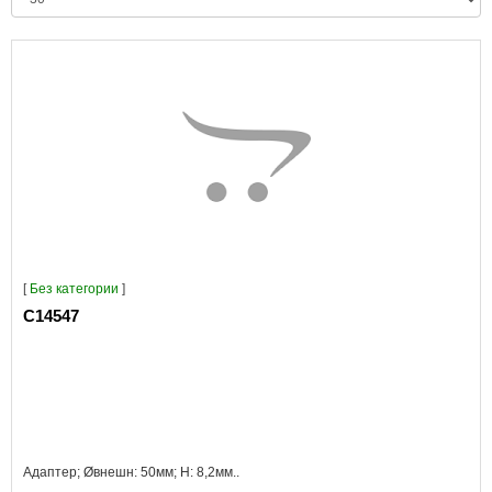
[
Без категории
]
C14547
Адаптер; Øвнешн: 50мм; H: 8,2мм..