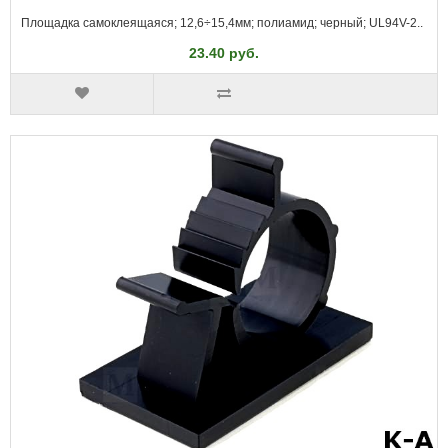
Площадка самоклеящаяся; 12,6÷15,4мм; полиамид; черный; UL94V-2..
23.40 руб.