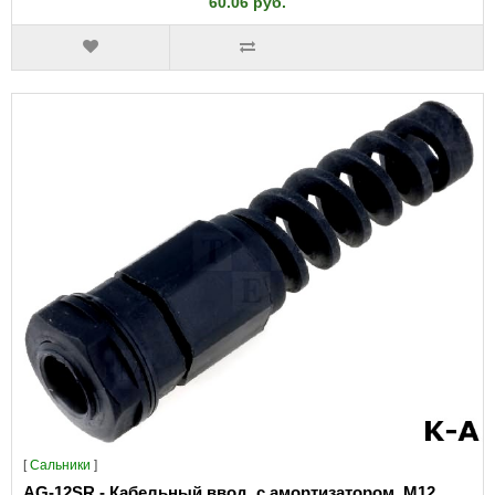
60.06 руб.
[
Сальники
]
AG-12SR - Кабельный ввод, с амортизатором, M12,