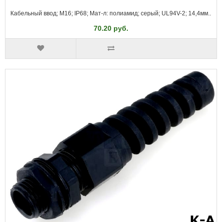
Кабельный ввод; M16; IP68; Мат-л: полиамид; серый; UL94V-2; 14,4мм..
70.20 руб.