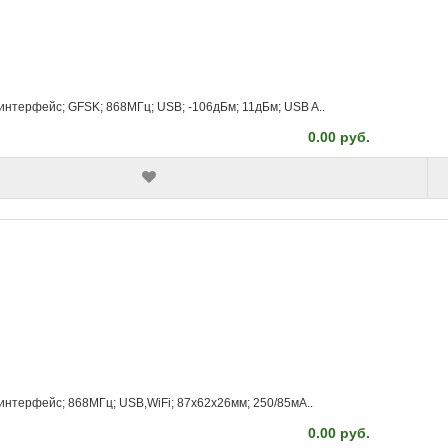
интерфейс; GFSK; 868МГц; USB; -106дБм; 11дБм; USB A..
0.00 руб.
интерфейс; 868МГц; USB,WiFi; 87x62x26мм; 250/85мА..
0.00 руб.