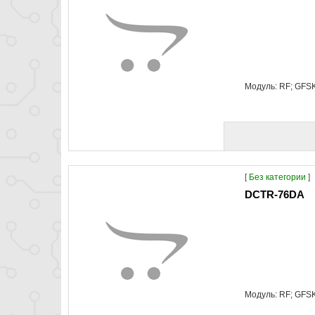
Модуль: RF; GFS
[
Без категории
]
DCTR-76DA
Модуль: RF; GFS