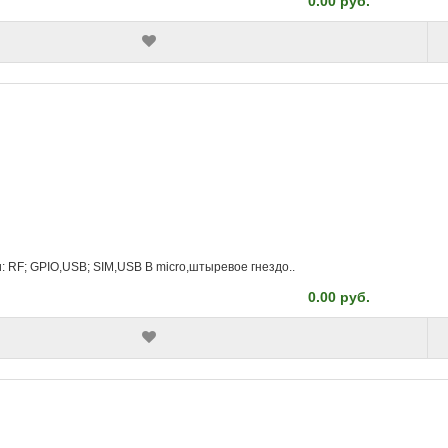
0.00 руб.
: RF; GPIO,USB; SIM,USB B micro,штыревое гнездо..
0.00 руб.