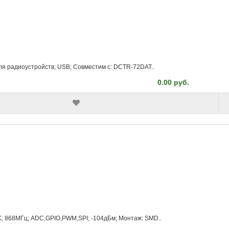
ля радиоустройств; USB; Совместим с: DCTR-72DAT..
0.00 руб.
K; 868МГц; ADC,GPIO,PWM,SPI; -104дБм; Монтаж: SMD..