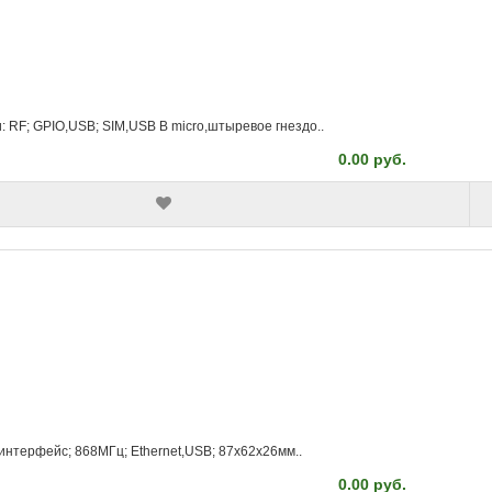
: RF; GPIO,USB; SIM,USB B micro,штыревое гнездо..
0.00 руб.
интерфейс; 868МГц; Ethernet,USB; 87x62x26мм..
0.00 руб.