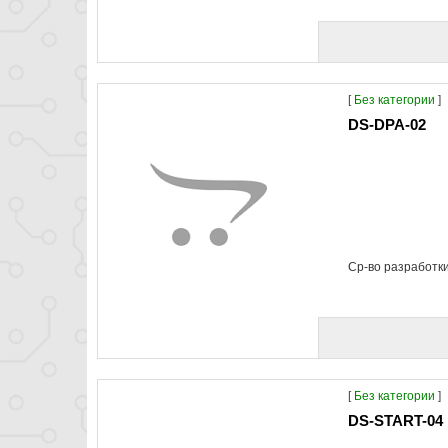
[
Без категории
]
DS-DPA-02
Ср-во разработки
[
Без категории
]
DS-START-04