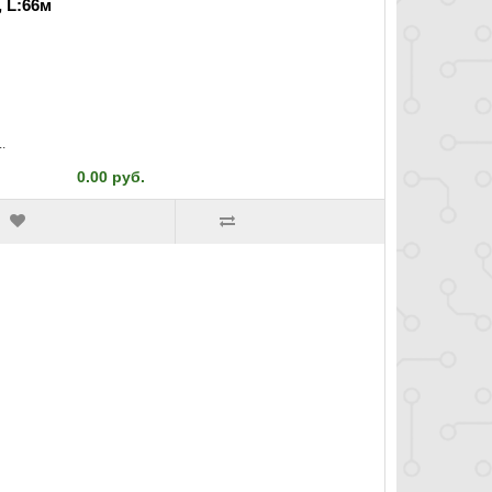
 L:66м
.
0.00 руб.