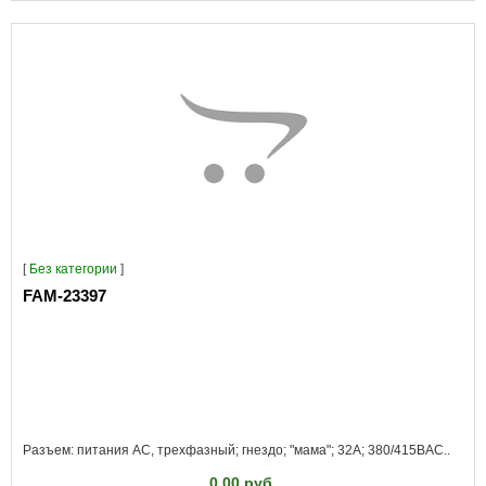
[
Без категории
]
FAM-23397
Разъем: питания AC, трехфазный; гнездо; "мама"; 32А; 380/415ВAC..
0.00 руб.