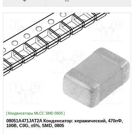
[
Конденсаторы MLCC SMD 0805
]
08051A471JAT2A Конденсатор: керамический, 470пФ,
100В, C0G, ±5%, SMD, 0805