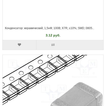
Конденсатор: керамический; 1,5нФ; 100В; X7R; ±10%; SMD; 0805..
3.12 руб.