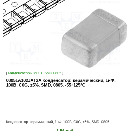
[
Конденсаторы MLCC SMD 0805
]
08051A102JAT2A Конденсатор: керамический, 1нФ,
100В, C0G, ±5%, SMD, 0805, -55÷125°C
Конденсатор: керамический; 1нФ; 100В; C0G; ±5%; SMD; 0805..
1.56 руб.