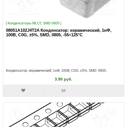
[
Конденсаторы MLCC SMD 0805
]
08051A102J4T2A Конденсатор: керамический, 1нФ,
100В, C0G, ±5%, SMD, 0805, -55÷125°C
Конденсатор: керамический; 1нФ; 100В; C0G; ±5%; SMD; 0805..
3.90 руб.