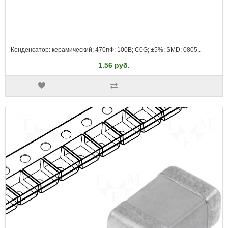
Конденсатор: керамический; 470пФ; 100В; C0G; ±5%; SMD; 0805..
1.56 руб.