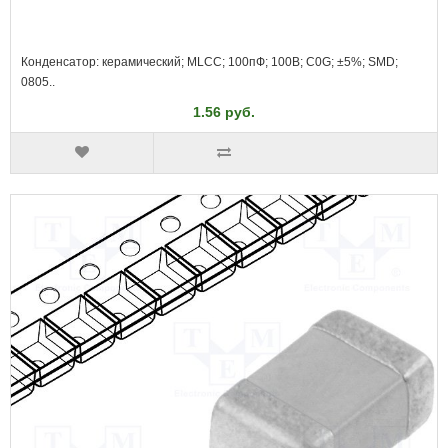
Конденсатор: керамический; MLCC; 100пФ; 100В; C0G; ±5%; SMD;
0805..
1.56 руб.