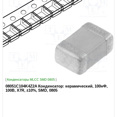
[
Конденсаторы MLCC SMD 0805
]
08051C104K4Z2A Конденсатор: керамический, 100нФ,
100В, X7R, ±10%, SMD, 0805