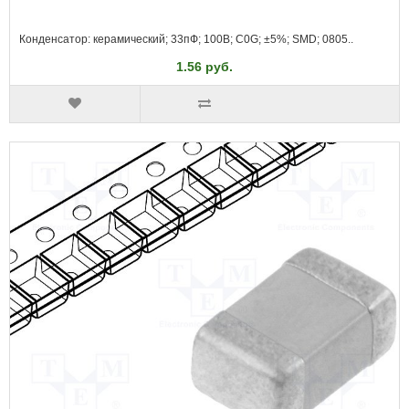
Конденсатор: керамический; 33пФ; 100В; C0G; ±5%; SMD; 0805..
1.56 руб.