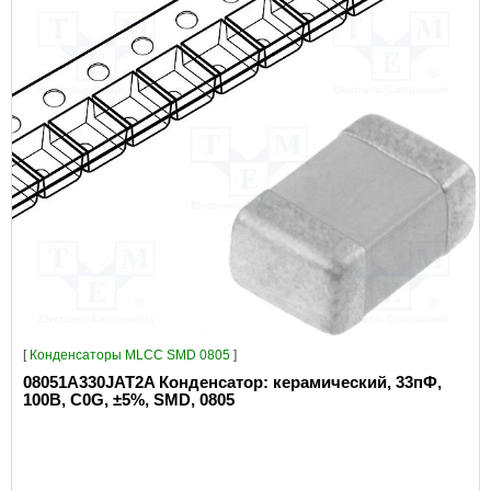
[
Конденсаторы MLCC SMD 0805
]
08051A330JAT2A Конденсатор: керамический, 33пФ,
100В, C0G, ±5%, SMD, 0805