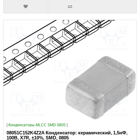
[
Конденсаторы MLCC SMD 0805
]
08051C152K4Z2A Конденсатор: керамический, 1,5нФ,
100В, X7R, ±10%, SMD, 0805