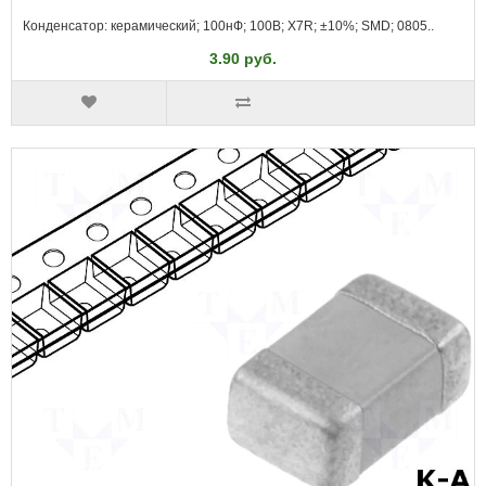
Конденсатор: керамический; 100нФ; 100В; X7R; ±10%; SMD; 0805..
3.90 руб.