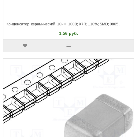
Конденсатор: керамический; 10нФ; 100В; X7R; ±10%; SMD; 0805..
1.56 руб.