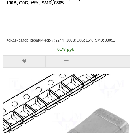
100В, C0G, ±5%, SMD, 0805
Конденсатор: керамический; 22пФ; 100В; C0G; ±5%; SMD; 0805..
0.78 руб.