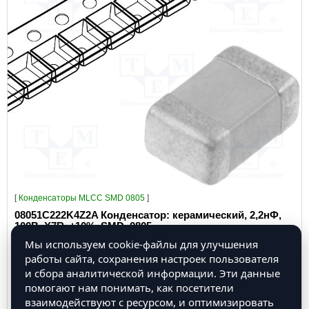
[
Конденсаторы MLCC SMD 0805
]
08051C222K4Z2A Конденсатор: керамический, 2,2нФ,
100В, X7R, ±10%, SMD, 0805
Мы используем cookie-файлы для улучшения
работы сайта, сохранения настроек пользователя
и сбора аналитической информации. Эти данные
помогают нам понимать, как посетители
взаимодействуют с ресурсом, и оптимизировать