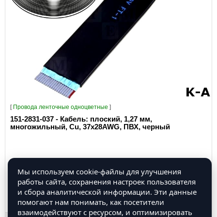
[
Провода ленточные одноцветные
]
151-2831-037 - Кабель: плоский, 1,27 мм,
многожильный, Cu, 37x28AWG, ПВХ, черный
Мы используем cookie-файлы для улучшения
работы сайта, сохранения настроек пользователя
Провод: плоский; плоская; 1,27мм; многопров; Cu; 37x28AWG; ПВХ..
и сбора аналитической информации. Эти данные
помогают нам понимать, как посетители
0.00 руб.
взаимодействуют с ресурсом, и оптимизировать