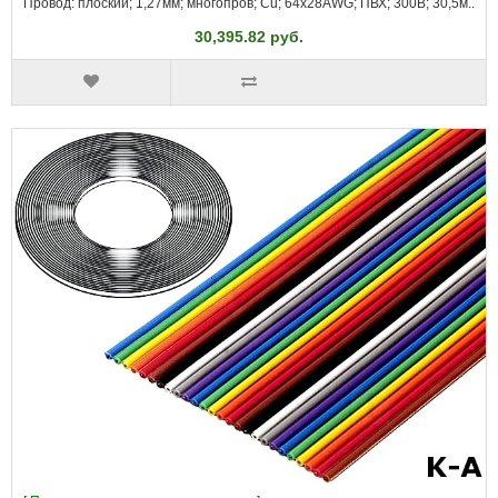
Провод: плоский; 1,27мм; многопров; Cu; 64x28AWG; ПВХ; 300В; 30,5м..
30,395.82 руб.